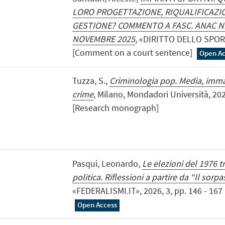
LORO PROGETTAZIONE, RIQUALIFICAZI
GESTIONE? COMMENTO A FASC. ANAC N. 
NOVEMBRE 2025
, «DIRITTO DELLO SPORT»
[Comment on a court sentence]
Open Ac
Tuzza, S.,
Criminologia pop. Media, immag
crime
, Milano, Mondadori Università, 20
[Research monograph]
Pasqui, Leonardo,
Le elezioni del 1976 tr
politica. Riflessioni a partire da “Il sorp
«FEDERALISMI.IT», 2026, 3, pp. 146 - 167 [
Open Access