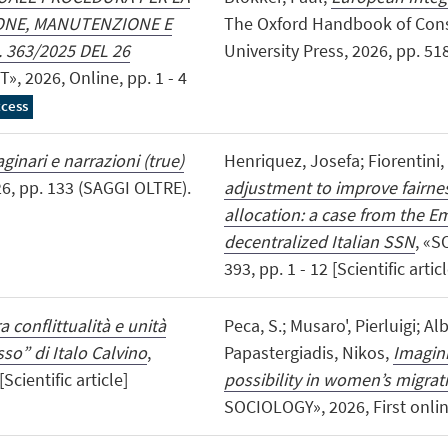
ONE, MANUTENZIONE E
The Oxford Handbook of Cons
363/2025 DEL 26
University Press, 2026, pp. 51
, 2026, Online, pp. 1 - 4
cess
inari e narrazioni (true)
Henriquez, Josefa; Fiorentini,
26, pp. 133 (SAGGI OLTRE).
adjustment to improve fairnes
allocation: a case from the E
decentralized Italian SSN
, «S
393, pp. 1 - 12 [Scientific artic
a conflittualità e unità
Peca, S.; Musaro', Pierluigi; Alb
asso” di Italo Calvino
,
Papastergiadis, Nikos,
Imagini
Scientific article]
possibility in women’s migrat
SOCIOLOGY», 2026, First online,