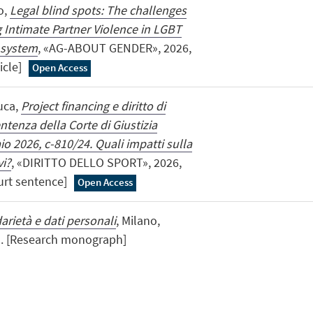
o,
Legal blind spots: The challenges
 Intimate Partner Violence in LGBT
 system
, «AG-ABOUT GENDER», 2026,
ticle]
Open Access
Luca,
Project financing e diritto di
tenza della Corte di Giustizia
o 2026, c-810/24. Quali impatti sulla
vi?
, «DIRITTO DELLO SPORT», 2026,
urt sentence]
Open Access
darietà e dati personali
, Milano,
6 . [Research monograph]