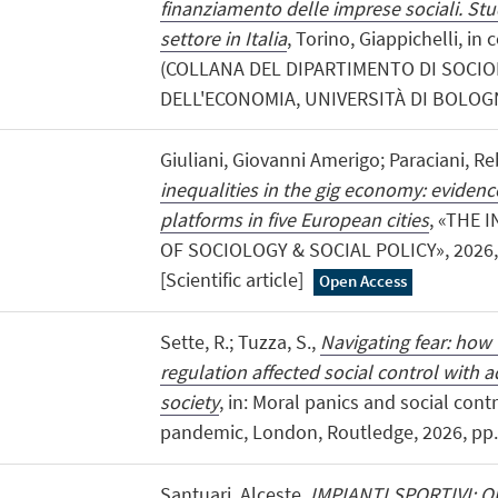
finanziamento delle imprese sociali. Stud
settore in Italia
, Torino, Giappichelli, in
(COLLANA DEL DIPARTIMENTO DI SOCIO
DELL'ECONOMIA, UNIVERSITÀ DI BOLOGNA
Giuliani, Giovanni Amerigo; Paraciani, R
inequalities in the gig economy: evidenc
platforms in five European cities
, «THE
OF SOCIOLOGY & SOCIAL POLICY», 2026, 4
[Scientific article]
Open Access
Sette, R.; Tuzza, S.,
Navigating fear: how
regulation affected social control with a
society
, in: Moral panics and social cont
pandemic, London, Routledge, 2026, pp. 
Santuari, Alceste,
IMPIANTI SPORTIVI: 