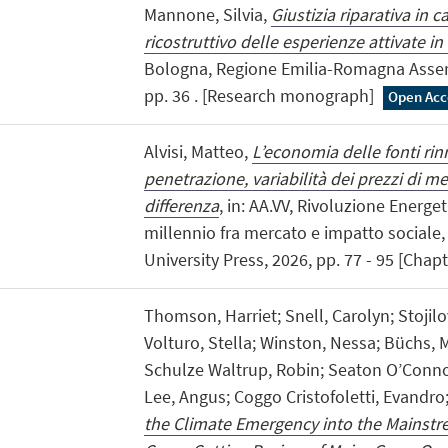
Mannone, Silvia,
Giustizia riparativa in 
ricostruttivo delle esperienze attivate 
Bologna, Regione Emilia-Romagna Assemb
pp. 36 . [Research monograph]
Open Acc
Alvisi, Matteo,
L’economia delle fonti rinno
penetrazione, variabilità dei prezzi di me
differenza
, in: AA.VV, Rivoluzione Energet
millennio fra mercato e impatto sociale
University Press, 2026, pp. 77 - 95 [Chap
Thomson, Harriet; Snell, Carolyn; Stojilo
Volturo, Stella; Winston, Nessa; Büchs, M
Schulze Waltrup, Robin; Seaton O’Conno
Lee, Angus; Coggo Cristofoletti, Evandro
the Climate Emergency into the Mainstre