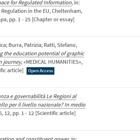
pace for Regulated Information
, in:
 Regulation in the EU, Cheltenham,
pa, pp. 1 - 25 [Chapter or essay]
ca; Burra, Patrizia; Ratti, Stefano,
g the education potential of graphic
n journey
, «MEDICAL HUMANITIES»,
fic article]
Open Access
za e governabilità Le Regioni al
lo per il livello nazionale? In medio
 12, pp. 1 - 12 [Scientific article]
ration and constituent power
, in: