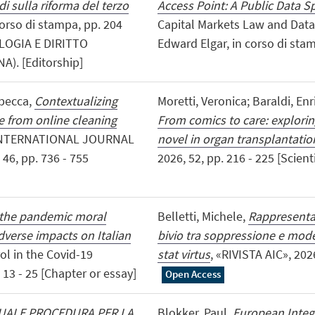
i sulla riforma del terzo
Access Point: A Public Data S
 corso di stampa, pp. 204
Capital Markets Law and Data
LOGIA E DIRITTO
Edward Elgar, in corso di stam
). [Editorship]
ebecca,
Contextualizing
Moretti, Veronica; Baraldi, Enri
e from online cleaning
From comics to care: explorin
 INTERNATIONAL JOURNAL
novel in organ transplantatio
6, pp. 736 - 755
2026, 52, pp. 216 - 225 [Scienti
 the pandemic moral
Belletti, Michele,
Rappresentan
dverse impacts on Italian
bivio tra soppressione e model
rol in the Covid-19
stat virtus
, «RIVISTA AIC», 2026,
13 - 25 [Chapter or essay]
Open Access
QUALE PROCEDURA PER LA
Blokker, Paul,
European Integ