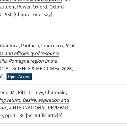
tituent Power, Oxford, Oxford
8 - 530 [Chapter or essay]
 Gianluca; Paolucci, Francesco,
Risk
s and efficiency of resource
milia Romagna region in the
OCIAL SCIENCE & MEDICINE», 2026,
le]
Open Access
erio, M.; Pitti, I.; Levy, Charmain;
ng return. Desire, aspiration and
ion.
, «INTERNATIONAL REVIEW OF
 pp. 1 - 30 [Scientific article]