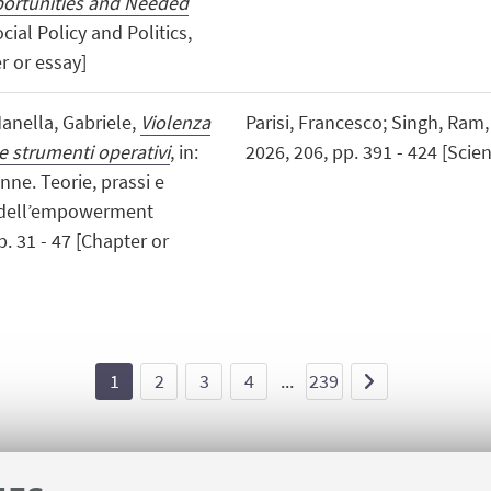
portunities and Needed
ial Policy and Politics,
r or essay]
Manella, Gabriele,
Violenza
Parisi, Francesco; Singh, Ram
 strumenti operativi
, in:
2026, 206, pp. 391 - 424 [Scient
nne. Teorie, prassi e
 e dell’empowerment
. 31 - 47 [Chapter or
1
2
3
4
...
239