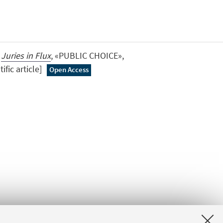
,
Juries in Flux
, «PUBLIC CHOICE»,
ific article]
Open Access