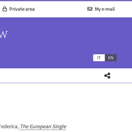
Private area
My e-mail
AW
IT
EN
Federica,
The European Single