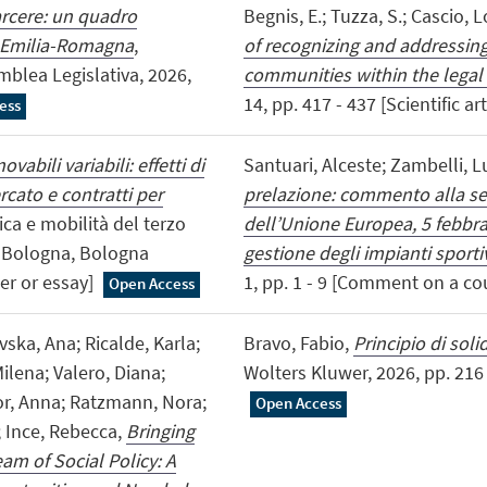
carcere: un quadro
Begnis, E.; Tuzza, S.; Cascio, L
in Emilia-Romagna
,
of recognizing and addressing
lea Legislativa, 2026,
communities within the legal
14, pp. 417 - 437 [Scientific ar
ess
vabili variabili: effetti di
Santuari, Alceste; Zambelli, 
rcato e contratti per
prelazione: commento alla sen
ica e mobilità del terzo
dell’Unione Europea, 5 febbrai
, Bologna, Bologna
gestione degli impianti sporti
ter or essay]
1, pp. 1 - 9 [Comment on a co
Open Access
vska, Ana; Ricalde, Karla;
Bravo, Fabio,
Principio di soli
ilena; Valero, Diana;
Wolters Kluwer, 2026, pp. 21
r, Anna; Ratzmann, Nora;
Open Access
; Ince, Rebecca,
Bringing
am of Social Policy: A