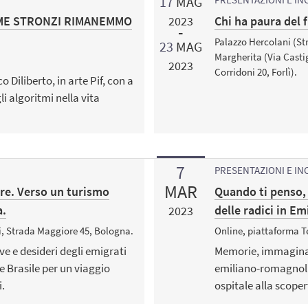
17
MAG
 COME STRONZI RIMANEMMO
Chi ha paura del 
2023
Palazzo Hercolani (St
23
MAG
Margherita (Via Casti
2023
Corridoni 20, Forlì).
o Diliberto, in arte Pif, con a
i algoritmi nella vita
7
PRESENTAZIONI E IN
MAR
re. Verso un turismo
Quando ti penso, 
a.
delle radici in E
2023
i, Strada Maggiore 45, Bologna.
Online, piattaforma 
e e desideri degli emigrati
Memorie, immaginari
 Brasile per un viaggio
emiliano-romagnoli 
i.
ospitale alla scopert