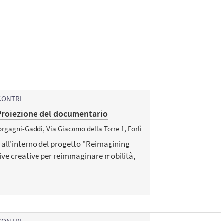
CONTRI
 Proiezione del documentario
orgagni-Gaddi, Via Giacomo della Torre 1, Forlì
all'interno del progetto "Reimagining
tive creative per reimmaginare mobilità,
CONTRI