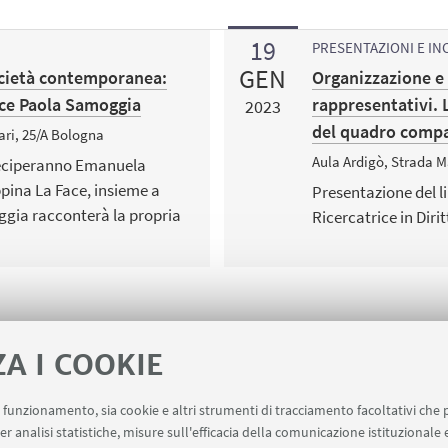
19
PRESENTAZIONI E IN
GEN
società contemporanea:
Organizzazione e 
ice Paola Samoggia
rappresentativi. L
2023
del quadro comp
ari, 25/A Bologna
Aula Ardigò, Strada 
rteciperanno Emanuela
pina La Face, insieme a
Presentazione del li
ggia racconterà la propria
Ricercatrice in Diri
ZA I COOKIE
uo funzionamento, sia cookie e altri strumenti di tracciamento facoltativi che 
er analisi statistiche, misure sull'efficacia della comunicazione istituzionale