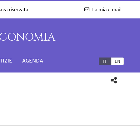
rea riservata
La mia e-mail
'ECONOMIA
TIZIE
AGENDA
IT
EN