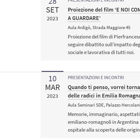
28
SET
Proiezione del film ‘E NOI
A GUARDARE’
2023
Aula Ardigò, Strada Maggiore 45
Proiezione del film di Pierfrancesc
seguire dibattito sull’impatto degl
sociale e lavorativa di tutti noi.
10
PRESENTAZIONI E INCONTRI
MAR
Quando ti penso, vorrei torna
delle radici in Emilia Romagn
2023
Aula Seminari SDE, Palazzo Hercolan
Memorie, immaginario, aspettativ
emiliano-romagnoli in Argentina e
ospitale alla scoperta delle origin