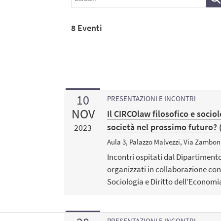
8 Eventi
10
PRESENTAZIONI E INCONTRI
NOV
Il CIRCOlaw filosofico e sociol
società nel prossimo futuro? 
2023
Aula 3, Palazzo Malvezzi, Via Zamboni
Incontri ospitati dal Dipartimento
organizzati in collaborazione con
Sociologia e Diritto dell’Economia
PRESENTAZIONI E INCONTRI