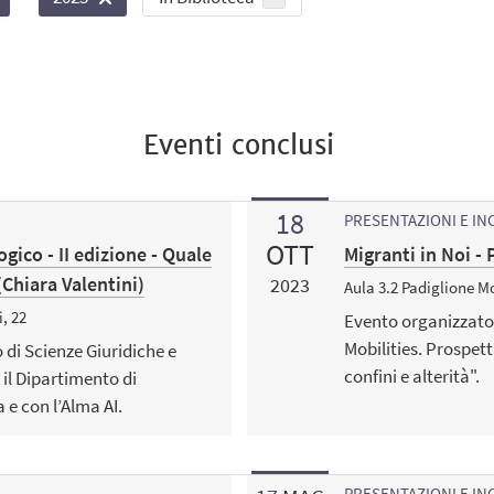
Eventi conclusi
18
PRESENTAZIONI E IN
OTT
ogico - II edizione - Quale
Migranti in Noi -
(Chiara Valentini)
2023
Aula 3.2 Padiglione M
, 22
Evento organizzato 
Mobilities. Prospet
 di Scienze Giuridiche e
confini e alterità".
 il Dipartimento di
 e con l’Alma AI.
PRESENTAZIONI E IN