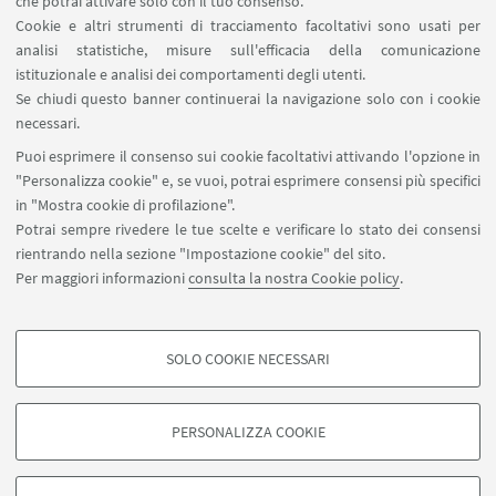
che potrai attivare solo con il tuo consenso.
Cookie e altri strumenti di tracciamento facoltativi sono usati per
analisi statistiche, misure sull'efficacia della comunicazione
SEGUI IL DIPARTIMENTO SU:
istituzionale e analisi dei comportamenti degli utenti.
Se chiudi questo banner continuerai la navigazione solo con i cookie
necessari.
SEGUI UNIBO SU:
Puoi esprimere il consenso sui cookie facoltativi attivando l'opzione in
"Personalizza cookie" e, se vuoi, potrai esprimere consensi più specifici
in "Mostra cookie di profilazione".
Potrai sempre rivedere le tue scelte e verificare lo stato dei consensi
rientrando nella sezione "Impostazione cookie" del sito.
APP:
Per maggiori informazioni
consulta la nostra Cookie policy
.
SOLO COOKIE NECESSARI
COOKIE DI PROFILAZIONE - FACOLTATIVI
©Copyright 2026 - ALMA MATER STUDIORUM - Università di
Si tratta di cookie utilizzati per analizzare le caratteristiche della navigazione
PERSONALIZZA COOKIE
Bologna - Via Zamboni, 33 - 40126 Bologna - PI: 01131710376 - CF:
degli utenti, creare profili in base al loro comportamento sul sito, per analisi
80007010376
di marketing.
Privacy
Note legali
Informazioni sul sito e accessibilità
Mostra cookie di profilazione