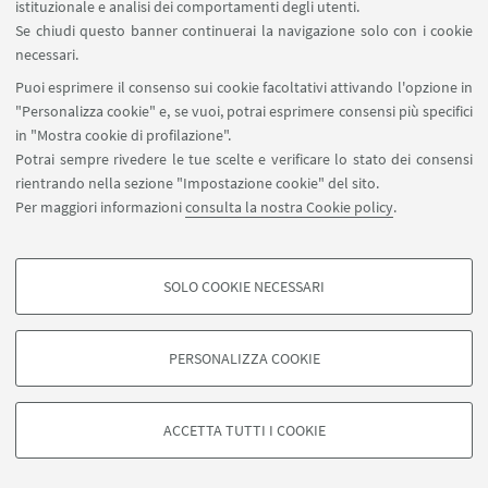
istituzionale e analisi dei comportamenti degli utenti.
Se chiudi questo banner continuerai la navigazione solo con i cookie
necessari.
SEGUI UNIBO SU:
Puoi esprimere il consenso sui cookie facoltativi attivando l'opzione in
"Personalizza cookie" e, se vuoi, potrai esprimere consensi più specifici
in "Mostra cookie di profilazione".
Potrai sempre rivedere le tue scelte e verificare lo stato dei consensi
rientrando nella sezione "Impostazione cookie" del sito.
APP:
Per maggiori informazioni
consulta la nostra Cookie policy
.
SOLO COOKIE NECESSARI
COOKIE DI PROFILAZIONE - FACOLTATIVI
©Copyright 2026 - ALMA MATER STUDIORUM - Università di
Si tratta di cookie utilizzati per analizzare le caratteristiche della navigazione
PERSONALIZZA COOKIE
Bologna - Via Zamboni, 33 - 40126 Bologna - PI: 01131710376 - CF:
degli utenti, creare profili in base al loro comportamento sul sito, per analisi
80007010376
di marketing.
Privacy
Note legali
Informazioni sul sito e accessibilità
Mostra cookie di profilazione
ACCETTA TUTTI I COOKIE
Impostazioni Cookie
Google/Youtube Video