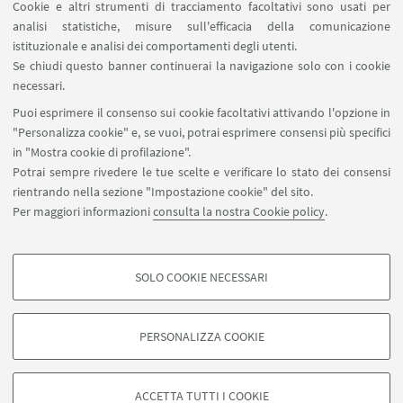
Cookie e altri strumenti di tracciamento facoltativi sono usati per
analisi statistiche, misure sull'efficacia della comunicazione
SEGUI IL DIPARTIMENTO SU:
istituzionale e analisi dei comportamenti degli utenti.
Se chiudi questo banner continuerai la navigazione solo con i cookie
necessari.
SEGUI UNIBO SU:
Puoi esprimere il consenso sui cookie facoltativi attivando l'opzione in
"Personalizza cookie" e, se vuoi, potrai esprimere consensi più specifici
in "Mostra cookie di profilazione".
Potrai sempre rivedere le tue scelte e verificare lo stato dei consensi
rientrando nella sezione "Impostazione cookie" del sito.
APP:
Per maggiori informazioni
consulta la nostra Cookie policy
.
SOLO COOKIE NECESSARI
COOKIE DI PROFILAZIONE - FACOLTATIVI
©Copyright 2026 - ALMA MATER STUDIORUM - Università di
Si tratta di cookie utilizzati per analizzare le caratteristiche della navigazione
Bologna - Via Zamboni, 33 - 40126 Bologna - PI: 01131710376 - CF:
PERSONALIZZA COOKIE
degli utenti, creare profili in base al loro comportamento sul sito, per analisi
80007010376
di marketing.
Privacy
Note legali
Informazioni sul sito e accessibilità
Mostra cookie di profilazione
Impostazioni Cookie
ACCETTA TUTTI I COOKIE