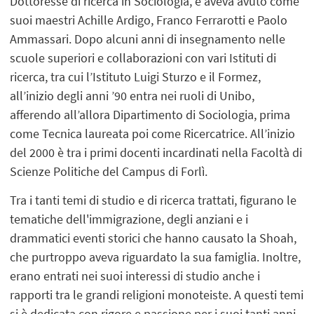
Dottoresse di ricerca in Sociologia, e aveva avuto come
suoi maestri Achille Ardigo, Franco Ferrarotti e Paolo
Ammassari. Dopo alcuni anni di insegnamento nelle
scuole superiori e collaborazioni con vari Istituti di
ricerca, tra cui l’Istituto Luigi Sturzo e il Formez,
all’inizio degli anni ’90 entra nei ruoli di Unibo,
afferendo all’allora Dipartimento di Sociologia, prima
come Tecnica laureata poi come Ricercatrice. All’inizio
del 2000 è tra i primi docenti incardinati nella Facoltà di
Scienze Politiche del Campus di Forlì.
Tra i tanti temi di studio e di ricerca trattati, figurano le
tematiche dell'immigrazione, degli anziani e i
drammatici eventi storici che hanno causato la Shoah,
che purtroppo aveva riguardato la sua famiglia. Inoltre,
erano entrati nei suoi interessi di studio anche i
rapporti tra le grandi religioni monoteiste. A questi temi
si è dedicata con rigore e passione per i suoi tanti anni