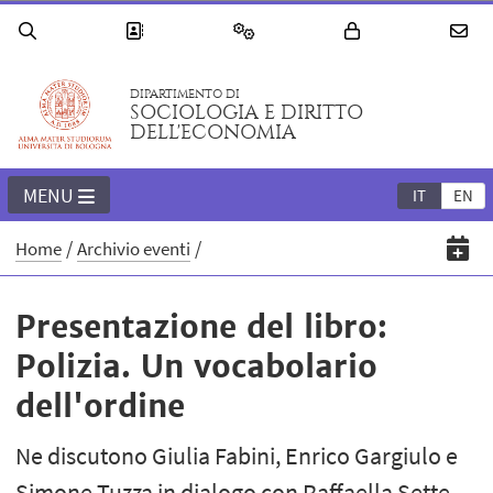
DIPARTIMENTO DI
SOCIOLOGIA E DIRITTO
DELL'ECONOMIA
MENU
IT
EN
Home
Archivio eventi
Presentazione del libro:
Polizia. Un vocabolario
dell'ordine
Ne discutono Giulia Fabini, Enrico Gargiulo e
Simone Tuzza in dialogo con Raffaella Sette,