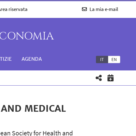
rea riservata
La mia e-mail
'ECONOMIA
TIZIE
AGENDA
IT
EN
 AND MEDICAL
opean Society for Health and